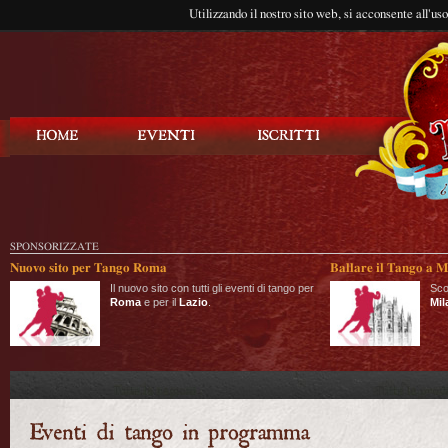
Utilizzando il nostro sito web, si acconsente all'us
Balla Tango
SPONSORIZZATE
Nuovo sito per Tango Roma
Ballare il Tango a M
Il nuovo sito con tutti gli eventi di tango per
Sco
Roma
e per il
Lazio
.
Mil