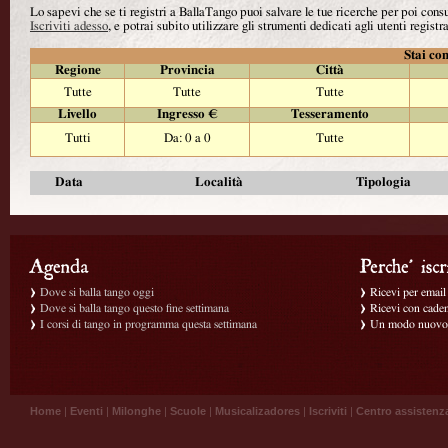
Lo sapevi che se ti registri a BallaTango puoi salvare le tue ricerche per poi con
Iscriviti adesso
, e potrai subito utilizzare gli strumenti dedicati agli utenti registra
Stai con
Regione
Provincia
Città
Tutte
Tutte
Tutte
Livello
Ingresso €
Tesseramento
Tutti
Da: 0 a 0
Tutte
Data
Località
Tipologia
Dove si balla tango oggi
Ricevi per email g
Dove si balla tango questo fine settimana
Ricevi con caden
I corsi di tango in programma questa settimana
Un modo nuovo p
Home
|
Eventi
|
Milonghe
|
Scuole
|
Musicalizadores
|
Iscriviti
|
Centro assistenz