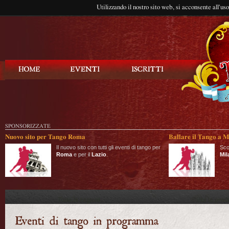
Utilizzando il nostro sito web, si acconsente all'us
Balla Tango
SPONSORIZZATE
Nuovo sito per Tango Roma
Ballare il Tango a M
Il nuovo sito con tutti gli eventi di tango per
Sco
Roma
e per il
Lazio
.
Mil