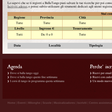
Lo sapevi che se ti registri a BallaTango puoi salvare le tue ricerche per poi con
Iscriviti adesso
, e potrai subito utilizzare gli strumenti dedicati agli utenti registra
Stai con
Regione
Provincia
Città
Tutte
Tutte
Tutte
Livello
Ingresso €
Tesseramento
Tutti
Da: 0 a 0
Tutte
Data
Località
Tipologia
Dove si balla tango oggi
Ricevi per email g
Dove si balla tango questo fine settimana
Ricevi con caden
I corsi di tango in programma questa settimana
Un modo nuovo p
Home
|
Eventi
|
Milonghe
|
Scuole
|
Musicalizadores
|
Iscriviti
|
Centro assistenz