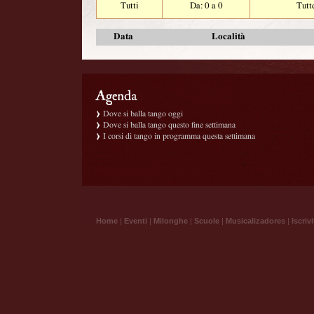
Tutti
Da: 0 a 0
Tutt
Data
Località
Dove si balla tango oggi
Dove si balla tango questo fine settimana
I corsi di tango in programma questa settimana
Home
|
Eventi
|
Milonghe
|
Scuole
|
Musicalizadores
|
Iscrivi