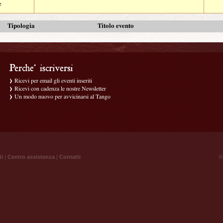
e
Tipologia
Titolo evento
Ricevi per email gli eventi inseriti
Ricevi con cadenza le nostre Newsletter
Un modo nuovo per avvicinarsi al Tango
ti
|
Centro assistenza
|
Contatti
® 