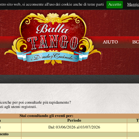
ostro sito web, si acconsente all'uso dei cookie anche di terze parti
Accetto
Rimani connes
Maggio
 ricerche per poi consultarle più rapidamente?
ti agli utenti registrati.
Stai consultando gli eventi per:
à
Periodo
T
e
Dal: 03/06/2026 al 03/07/2026
mento