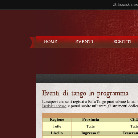
Utilizzando il n
Balla Tango
Lo sapevi che se ti registri a BallaTango puoi salvare le tue
Iscriviti adesso
, e potrai subito utilizzare gli strumenti dedica
Regione
Provincia
Citt
Tutte
Tutte
Tutt
Livello
Ingresso €
Tessera