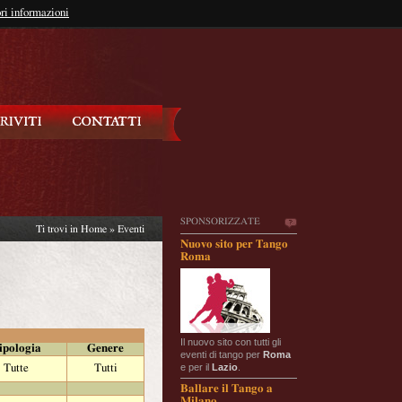
so?
ri informazioni
oppure
Iscriviti
SPONSORIZZATE
Ti trovi in
Home
»
Eventi
Nuovo sito per Tango
Roma
Il nuovo sito con tutti gli
ipologia
Genere
eventi di tango per
Roma
e per il
Lazio
.
Tutte
Tutti
Ballare il Tango a
Milano