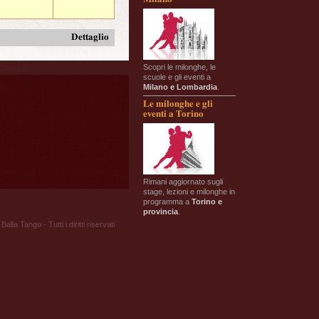
Dettaglio
Scopri le milonghe, le
scuole e gli eventi a
Milano e Lombardia
.
Le milonghe e gli
eventi a Torino
Rimani aggiornato sugli
stage, lezioni e milonghe in
programma a
Torino e
provincia
.
Balla Tango - Tutti i diritti riservati