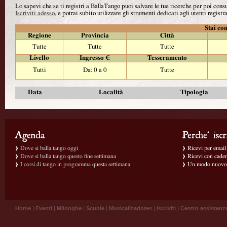
Lo sapevi che se ti registri a BallaTango puoi salvare le tue ricerche per poi con
Iscriviti adesso
, e potrai subito utilizzare gli strumenti dedicati agli utenti registra
Stai con
Regione
Provincia
Città
Tutte
Tutte
Tutte
Livello
Ingresso €
Tesseramento
Tutti
Da: 0 a 0
Tutte
Data
Località
Tipologia
Dove si balla tango oggi
Ricevi per email g
Dove si balla tango questo fine settimana
Ricevi con caden
I corsi di tango in programma questa settimana
Un modo nuovo p
Home
|
Eventi
|
Milonghe
|
Scuole
|
Musicalizadores
|
Iscriviti
|
Centro assistenz