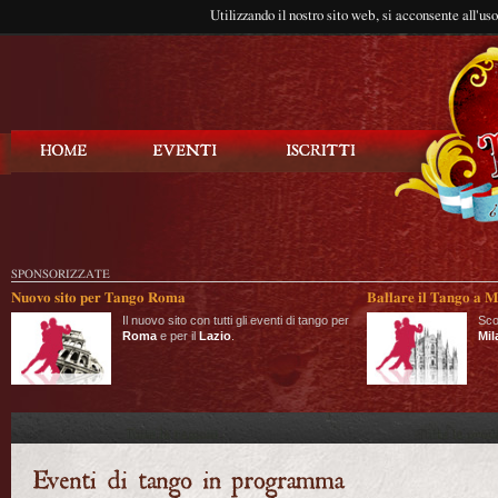
Utilizzando il nostro sito web, si acconsente all'us
Balla Tango
SPONSORIZZATE
Nuovo sito per Tango Roma
Ballare il Tango a M
Il nuovo sito con tutti gli eventi di tango per
Sco
Roma
e per il
Lazio
.
Mil