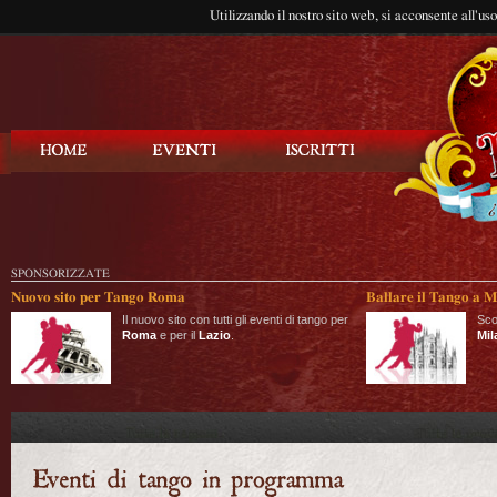
Utilizzando il nostro sito web, si acconsente all'us
Balla Tango
SPONSORIZZATE
Nuovo sito per Tango Roma
Ballare il Tango a M
Il nuovo sito con tutti gli eventi di tango per
Sco
Roma
e per il
Lazio
.
Mil