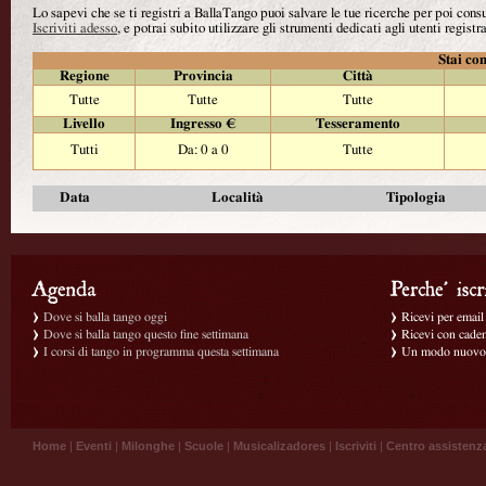
Lo sapevi che se ti registri a BallaTango puoi salvare le tue ricerche per poi con
Iscriviti adesso
, e potrai subito utilizzare gli strumenti dedicati agli utenti registra
Stai con
Regione
Provincia
Città
Tutte
Tutte
Tutte
Livello
Ingresso €
Tesseramento
Tutti
Da: 0 a 0
Tutte
Data
Località
Tipologia
Dove si balla tango oggi
Ricevi per email g
Dove si balla tango questo fine settimana
Ricevi con caden
I corsi di tango in programma questa settimana
Un modo nuovo p
Home
|
Eventi
|
Milonghe
|
Scuole
|
Musicalizadores
|
Iscriviti
|
Centro assistenz