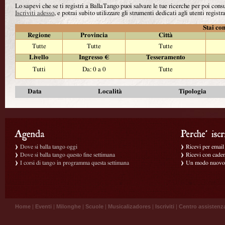
Lo sapevi che se ti registri a BallaTango puoi salvare le tue ricerche per poi con
Iscriviti adesso
, e potrai subito utilizzare gli strumenti dedicati agli utenti registra
Stai con
Regione
Provincia
Città
Tutte
Tutte
Tutte
Livello
Ingresso €
Tesseramento
Tutti
Da: 0 a 0
Tutte
Data
Località
Tipologia
Dove si balla tango oggi
Ricevi per email g
Dove si balla tango questo fine settimana
Ricevi con caden
I corsi di tango in programma questa settimana
Un modo nuovo p
Home
|
Eventi
|
Milonghe
|
Scuole
|
Musicalizadores
|
Iscriviti
|
Centro assistenz