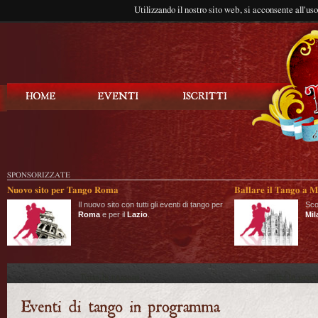
Utilizzando il nostro sito web, si acconsente all'us
Balla Tango
SPONSORIZZATE
Nuovo sito per Tango Roma
Ballare il Tango a M
Il nuovo sito con tutti gli eventi di tango per
Sco
Roma
e per il
Lazio
.
Mil