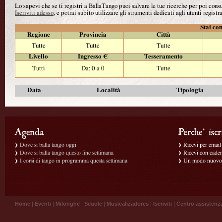
Lo sapevi che se ti registri a BallaTango puoi salvare le tue ricerche per poi con
Iscriviti adesso
, e potrai subito utilizzare gli strumenti dedicati agli utenti registra
Stai con
Regione
Provincia
Città
Tutte
Tutte
Tutte
Livello
Ingresso €
Tesseramento
Tutti
Da: 0 a 0
Tutte
Data
Località
Tipologia
Dove si balla tango oggi
Ricevi per email g
Dove si balla tango questo fine settimana
Ricevi con caden
I corsi di tango in programma questa settimana
Un modo nuovo p
Home
|
Eventi
|
Milonghe
|
Scuole
|
Musicalizadores
|
Iscriviti
|
Centro assistenz