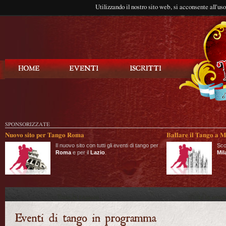
Utilizzando il nostro sito web, si acconsente all'us
Balla Tango
SPONSORIZZATE
Nuovo sito per Tango Roma
Ballare il Tango a M
Il nuovo sito con tutti gli eventi di tango per
Sco
Roma
e per il
Lazio
.
Mil