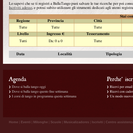
Lo sapevi che se ti registri a BallaTango puoi salvare le tue ricerche per poi con
Iscriviti adesso
, e potrai subito utilizzare gli strumenti dedicati agli utenti registra
Stai con
Regione
Provincia
Città
Tutte
Tutte
Tutte
Livello
Ingresso €
Tesseramento
Tutti
Da: 0 a 0
Tutte
Data
Località
Tipologia
Dove si balla tango oggi
Ricevi per email g
Dove si balla tango questo fine settimana
Ricevi con caden
I corsi di tango in programma questa settimana
Un modo nuovo p
Home
|
Eventi
|
Milonghe
|
Scuole
|
Musicalizadores
|
Iscriviti
|
Centro assistenz