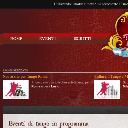
Utilizzando il nostro sito web, si acconsente all'us
Balla Tango
SPONSORIZZATE
Nuovo sito per Tango Roma
Ballare il Tango a M
Il nuovo sito con tutti gli eventi di tango per
Sco
Roma
e per il
Lazio
.
Mil