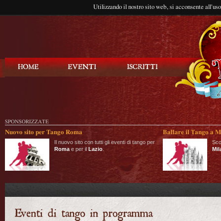
Utilizzando il nostro sito web, si acconsente all'us
Balla Tango
SPONSORIZZATE
Nuovo sito per Tango Roma
Ballare il Tango a M
Il nuovo sito con tutti gli eventi di tango per
Sco
Roma
e per il
Lazio
.
Mil