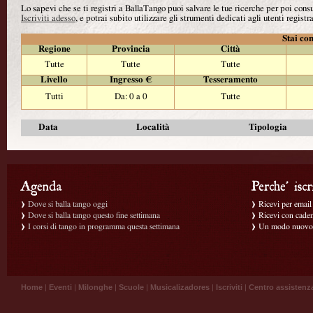
Lo sapevi che se ti registri a BallaTango puoi salvare le tue ricerche per poi con
Iscriviti adesso
, e potrai subito utilizzare gli strumenti dedicati agli utenti registra
Stai con
Regione
Provincia
Città
Tutte
Tutte
Tutte
Livello
Ingresso €
Tesseramento
Tutti
Da: 0 a 0
Tutte
Data
Località
Tipologia
Dove si balla tango oggi
Ricevi per email g
Dove si balla tango questo fine settimana
Ricevi con caden
I corsi di tango in programma questa settimana
Un modo nuovo p
Home
|
Eventi
|
Milonghe
|
Scuole
|
Musicalizadores
|
Iscriviti
|
Centro assistenz