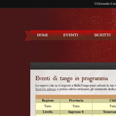
Utilizzando il n
Balla Tango
Lo sapevi che se ti registri a BallaTango puoi salvare le tue
Iscriviti adesso
, e potrai subito utilizzare gli strumenti dedica
Regione
Provincia
Citt
Tutte
Tutte
Tutt
Livello
Ingresso €
Tessera