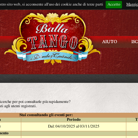
ostro sito web, si acconsente all'uso dei cookie anche di terze parti
Accetto
Rimani connes
Maggio
 ricerche per poi consultarle più rapidamente?
ti agli utenti registrati.
Stai consultando gli eventi per:
à
Periodo
T
e
Dal: 04/10/2025 al 03/11/2025
mento