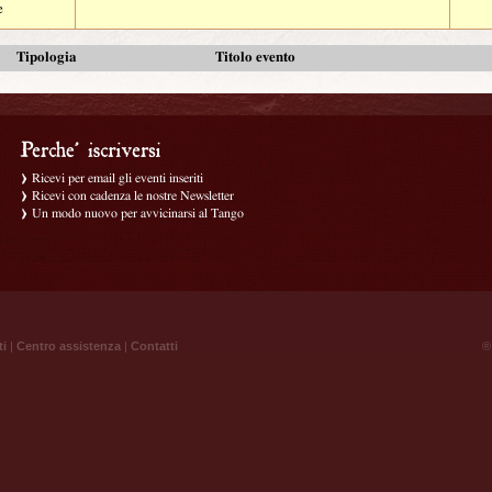
e
Tipologia
Titolo evento
Ricevi per email gli eventi inseriti
Ricevi con cadenza le nostre Newsletter
Un modo nuovo per avvicinarsi al Tango
ti
|
Centro assistenza
|
Contatti
® 