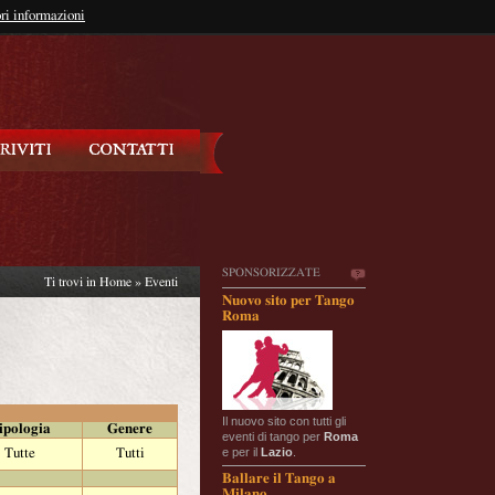
so?
ri informazioni
oppure
Iscriviti
SPONSORIZZATE
Ti trovi in
Home
»
Eventi
Nuovo sito per Tango
Roma
Il nuovo sito con tutti gli
ipologia
Genere
eventi di tango per
Roma
e per il
Lazio
.
Tutte
Tutti
Ballare il Tango a
Milano