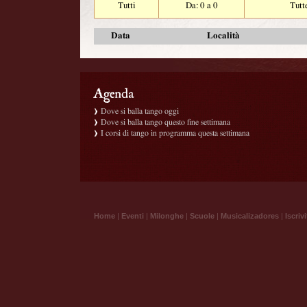
Tutti
Da: 0 a 0
Tutt
Data
Località
Dove si balla tango oggi
Dove si balla tango questo fine settimana
I corsi di tango in programma questa settimana
Home
|
Eventi
|
Milonghe
|
Scuole
|
Musicalizadores
|
Iscrivi