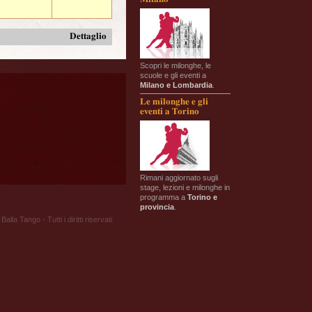
Dettaglio
Scopri le milonghe, le
scuole e gli eventi a
Milano e Lombardia
.
Le milonghe e gli
eventi a Torino
Rimani aggiornato sugli
stage, lezioni e milonghe in
programma a
Torino e
provincia
.
Balla Tango - Tutti i diritti riservati