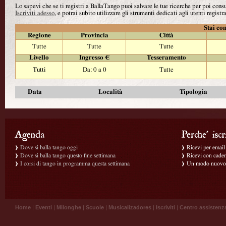
Lo sapevi che se ti registri a BallaTango puoi salvare le tue ricerche per poi con
Iscriviti adesso
, e potrai subito utilizzare gli strumenti dedicati agli utenti registra
Stai con
Regione
Provincia
Città
Tutte
Tutte
Tutte
Livello
Ingresso €
Tesseramento
Tutti
Da: 0 a 0
Tutte
Data
Località
Tipologia
Dove si balla tango oggi
Ricevi per email g
Dove si balla tango questo fine settimana
Ricevi con caden
I corsi di tango in programma questa settimana
Un modo nuovo p
Home
|
Eventi
|
Milonghe
|
Scuole
|
Musicalizadores
|
Iscriviti
|
Centro assistenz