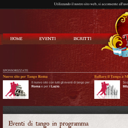
Utilizzando il nostro sito web, si acconsente all'us
Balla Tango
SPONSORIZZATE
Nuovo sito per Tango Roma
Ballare il Tango a M
Il nuovo sito con tutti gli eventi di tango per
Sco
Roma
e per il
Lazio
.
Mil