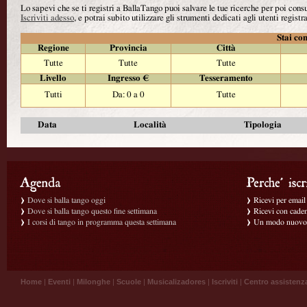
Lo sapevi che se ti registri a BallaTango puoi salvare le tue ricerche per poi con
Iscriviti adesso
, e potrai subito utilizzare gli strumenti dedicati agli utenti registra
Stai con
Regione
Provincia
Città
Tutte
Tutte
Tutte
Livello
Ingresso €
Tesseramento
Tutti
Da: 0 a 0
Tutte
Data
Località
Tipologia
Dove si balla tango oggi
Ricevi per email g
Dove si balla tango questo fine settimana
Ricevi con caden
I corsi di tango in programma questa settimana
Un modo nuovo p
Home
|
Eventi
|
Milonghe
|
Scuole
|
Musicalizadores
|
Iscriviti
|
Centro assistenz