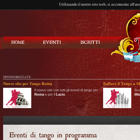
Utilizzando il nostro sito web, si acconsente all'us
Balla Tango
SPONSORIZZATE
Nuovo sito per Tango Roma
Ballare il Tango a M
Il nuovo sito con tutti gli eventi di tango per
Sco
Roma
e per il
Lazio
.
Mil