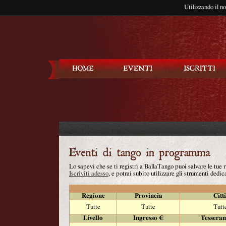
Utilizzando il n
Balla Tango
Lo sapevi che se ti registri a BallaTango puoi salvare le tue
Iscriviti adesso
, e potrai subito utilizzare gli strumenti dedica
Regione
Provincia
Citt
Tutte
Tutte
Tutt
Livello
Ingresso €
Tessera