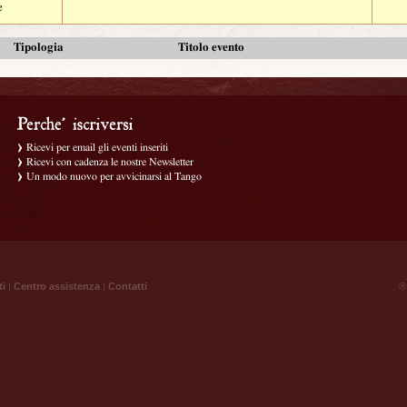
e
Tipologia
Titolo evento
Ricevi per email gli eventi inseriti
Ricevi con cadenza le nostre Newsletter
Un modo nuovo per avvicinarsi al Tango
ti
|
Centro assistenza
|
Contatti
® 