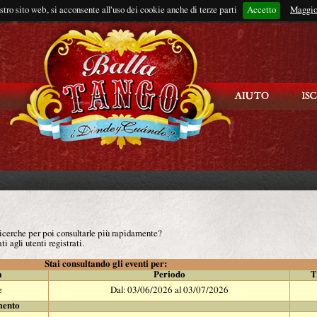
ostro sito web, si acconsente all'uso dei cookie anche di terze parti
Accetto
Rimani connes
Maggio
 ricerche per poi consultarle più rapidamente?
ti agli utenti registrati.
Stai consultando gli eventi per:
à
Periodo
T
e
Dal: 03/06/2026 al 03/07/2026
mento