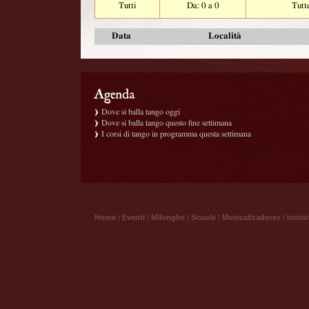
Tutti
Da: 0 a 0
Tutt
Data
Località
Dove si balla tango oggi
Dove si balla tango questo fine settimana
I corsi di tango in programma questa settimana
Home
|
Eventi
|
Milonghe
|
Scuole
|
Musicalizadores
|
Iscrivi