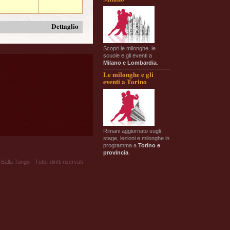
Dettaglio
Scopri le milonghe, le
scuole e gli eventi a
Milano e Lombardia
.
Le milonghe e gli
eventi a Torino
Rimani aggiornato sugli
stage, lezioni e milonghe in
programma a
Torino e
provincia
.
Balla Tango - Tutti i diritti riservati