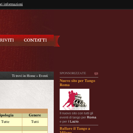
so?
ri informazioni
oppure
Iscriviti
SPONSORIZZATE
Ti trovi in
Home
»
Eventi
Nuovo sito per Tango
Roma
Il nuovo sito con tutti gli
ipologia
Genere
eventi di tango per
Roma
e per il
Lazio
.
Tutte
Tutti
Ballare il Tango a
Milano