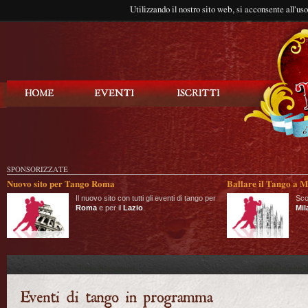
Utilizzando il nostro sito web, si acconsente all'us
Balla Tango
SPONSORIZZATE
Nuovo sito per Tango Roma
Ballare il Tango a M
Il nuovo sito con tutti gli eventi di tango per
Sco
Roma
e per il
Lazio
.
Mil