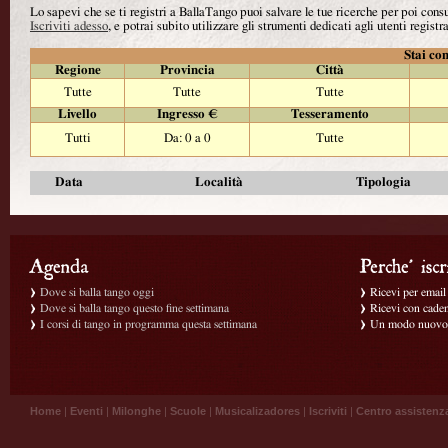
Lo sapevi che se ti registri a BallaTango puoi salvare le tue ricerche per poi con
Iscriviti adesso
, e potrai subito utilizzare gli strumenti dedicati agli utenti registra
Stai con
Regione
Provincia
Città
Tutte
Tutte
Tutte
Livello
Ingresso €
Tesseramento
Tutti
Da: 0 a 0
Tutte
Data
Località
Tipologia
Dove si balla tango oggi
Ricevi per email g
Dove si balla tango questo fine settimana
Ricevi con caden
I corsi di tango in programma questa settimana
Un modo nuovo p
Home
|
Eventi
|
Milonghe
|
Scuole
|
Musicalizadores
|
Iscriviti
|
Centro assistenz