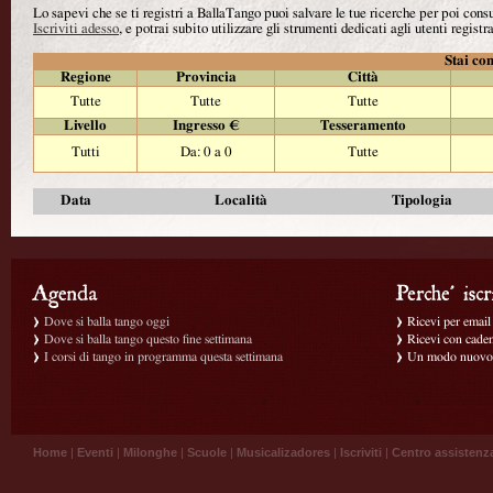
Lo sapevi che se ti registri a BallaTango puoi salvare le tue ricerche per poi con
Iscriviti adesso
, e potrai subito utilizzare gli strumenti dedicati agli utenti registra
Stai con
Regione
Provincia
Città
Tutte
Tutte
Tutte
Livello
Ingresso €
Tesseramento
Tutti
Da: 0 a 0
Tutte
Data
Località
Tipologia
Dove si balla tango oggi
Ricevi per email g
Dove si balla tango questo fine settimana
Ricevi con caden
I corsi di tango in programma questa settimana
Un modo nuovo p
Home
|
Eventi
|
Milonghe
|
Scuole
|
Musicalizadores
|
Iscriviti
|
Centro assistenz