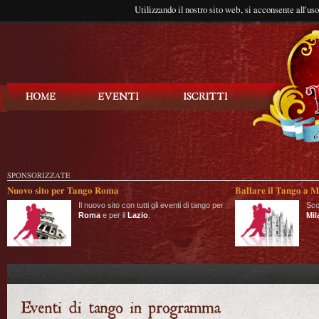
Utilizzando il nostro sito web, si acconsente all'us
Balla Tango
SPONSORIZZATE
Nuovo sito per Tango Roma
Ballare il Tango a M
Il nuovo sito con tutti gli eventi di tango per
Sco
Roma
e per il
Lazio
.
Mil