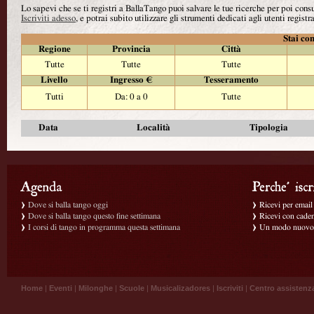
Lo sapevi che se ti registri a BallaTango puoi salvare le tue ricerche per poi con
Iscriviti adesso
, e potrai subito utilizzare gli strumenti dedicati agli utenti registra
Stai con
Regione
Provincia
Città
Tutte
Tutte
Tutte
Livello
Ingresso €
Tesseramento
Tutti
Da: 0 a 0
Tutte
Data
Località
Tipologia
Dove si balla tango oggi
Ricevi per email g
Dove si balla tango questo fine settimana
Ricevi con caden
I corsi di tango in programma questa settimana
Un modo nuovo p
Home
|
Eventi
|
Milonghe
|
Scuole
|
Musicalizadores
|
Iscriviti
|
Centro assistenz