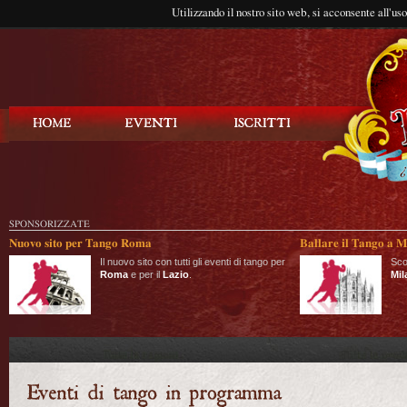
Utilizzando il nostro sito web, si acconsente all'us
Balla Tango
SPONSORIZZATE
Nuovo sito per Tango Roma
Ballare il Tango a M
Il nuovo sito con tutti gli eventi di tango per
Sco
Roma
e per il
Lazio
.
Mil