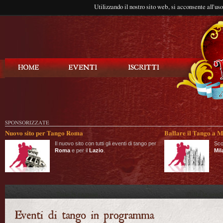
Utilizzando il nostro sito web, si acconsente all'us
Balla Tango
SPONSORIZZATE
Nuovo sito per Tango Roma
Ballare il Tango a M
Il nuovo sito con tutti gli eventi di tango per
Sco
Roma
e per il
Lazio
.
Mil