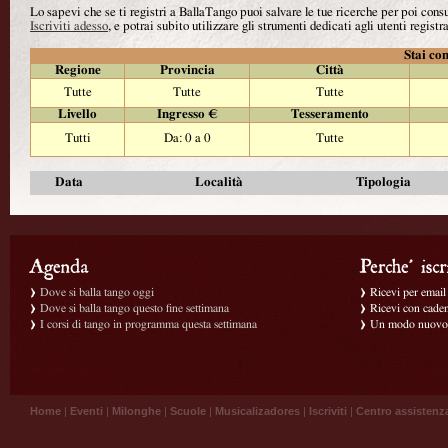
Lo sapevi che se ti registri a BallaTango puoi salvare le tue ricerche per poi con
Iscriviti adesso
, e potrai subito utilizzare gli strumenti dedicati agli utenti registra
Stai con
Regione
Provincia
Città
Tutte
Tutte
Tutte
Livello
Ingresso €
Tesseramento
Tutti
Da: 0 a 0
Tutte
Data
Località
Tipologia
Dove si balla tango oggi
Ricevi per email g
Dove si balla tango questo fine settimana
Ricevi con caden
I corsi di tango in programma questa settimana
Un modo nuovo p
Home
|
Eventi
|
Milonghe
|
Scuole
|
Musicalizadores
|
Iscriviti
|
Centro assistenz