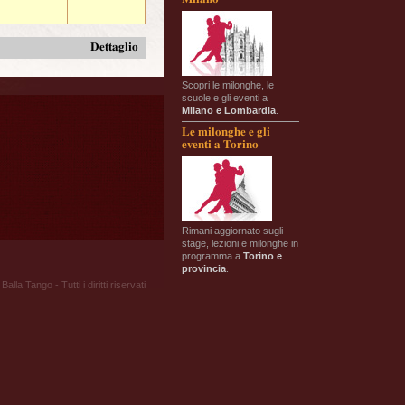
Dettaglio
Scopri le milonghe, le
scuole e gli eventi a
Milano e Lombardia
.
Le milonghe e gli
eventi a Torino
Rimani aggiornato sugli
stage, lezioni e milonghe in
programma a
Torino e
provincia
.
Balla Tango - Tutti i diritti riservati