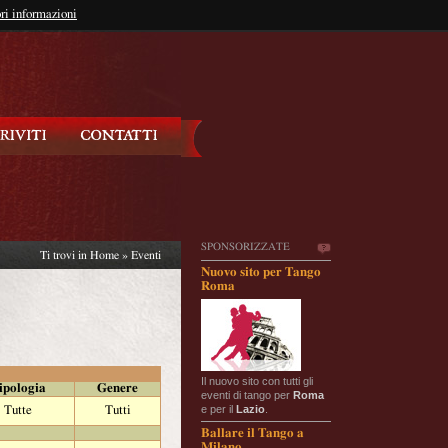
so?
ri informazioni
oppure
Iscriviti
SPONSORIZZATE
Ti trovi in
Home
»
Eventi
Nuovo sito per Tango
Roma
Il nuovo sito con tutti gli
ipologia
Genere
eventi di tango per
Roma
e per il
Lazio
.
Tutte
Tutti
Ballare il Tango a
Milano