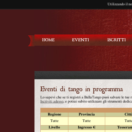
Utilizzando il n
Balla Tango
Lo sapevi che se ti registri a BallaTango puoi salvare le tue
Iscriviti adesso
, e potrai subito utilizzare gli strumenti dedica
Regione
Provincia
Citt
Tutte
Tutte
Tutt
Livello
Ingresso €
Tessera