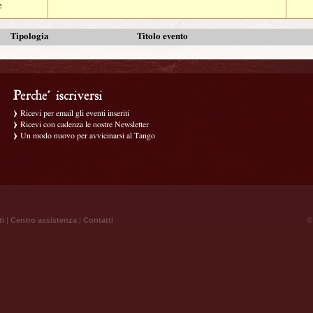
e
Tipologia
Titolo evento
Ricevi per email gli eventi inseriti
Ricevi con cadenza le nostre Newsletter
Un modo nuovo per avvicinarsi al Tango
ti
|
Centro assistenza
|
Contatti
® 