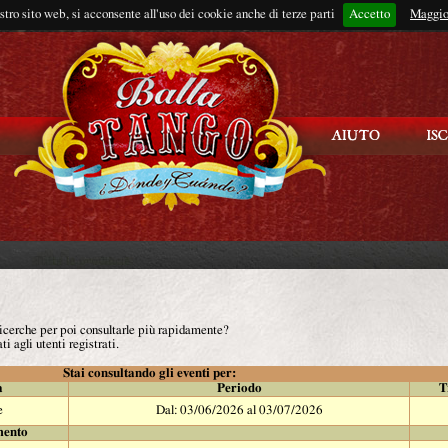
ostro sito web, si acconsente all'uso dei cookie anche di terze parti
Accetto
Rimani connes
Maggio
 ricerche per poi consultarle più rapidamente?
ti agli utenti registrati.
Stai consultando gli eventi per:
à
Periodo
T
e
Dal: 03/06/2026 al 03/07/2026
mento