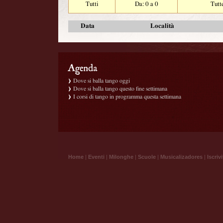
Tutti
Da: 0 a 0
Tutt
Data
Località
Dove si balla tango oggi
Dove si balla tango questo fine settimana
I corsi di tango in programma questa settimana
Home
|
Eventi
|
Milonghe
|
Scuole
|
Musicalizadores
|
Iscrivi