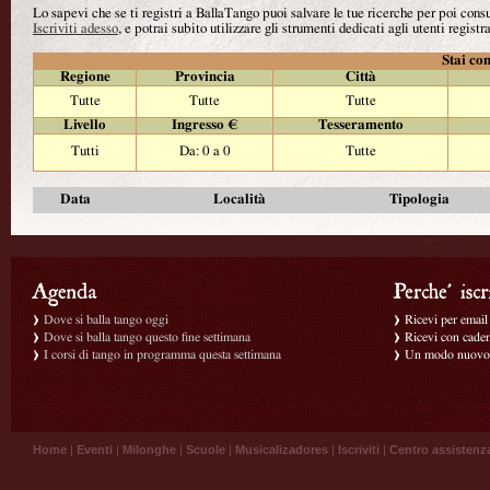
Lo sapevi che se ti registri a BallaTango puoi salvare le tue ricerche per poi con
Iscriviti adesso
, e potrai subito utilizzare gli strumenti dedicati agli utenti registra
Stai con
Regione
Provincia
Città
Tutte
Tutte
Tutte
Livello
Ingresso €
Tesseramento
Tutti
Da: 0 a 0
Tutte
Data
Località
Tipologia
Dove si balla tango oggi
Ricevi per email g
Dove si balla tango questo fine settimana
Ricevi con caden
I corsi di tango in programma questa settimana
Un modo nuovo p
Home
|
Eventi
|
Milonghe
|
Scuole
|
Musicalizadores
|
Iscriviti
|
Centro assistenz