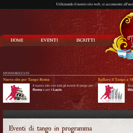
Utilizzando il nostro sito web, si acconsente all'us
Balla Tango
SPONSORIZZATE
Nuovo sito per Tango Roma
Ballare il Tango a M
Il nuovo sito con tutti gli eventi di tango per
Sco
Roma
e per il
Lazio
.
Mil