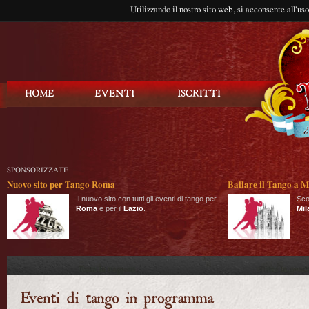
Utilizzando il nostro sito web, si acconsente all'us
Balla Tango
SPONSORIZZATE
Nuovo sito per Tango Roma
Ballare il Tango a M
Il nuovo sito con tutti gli eventi di tango per
Sco
Roma
e per il
Lazio
.
Mil