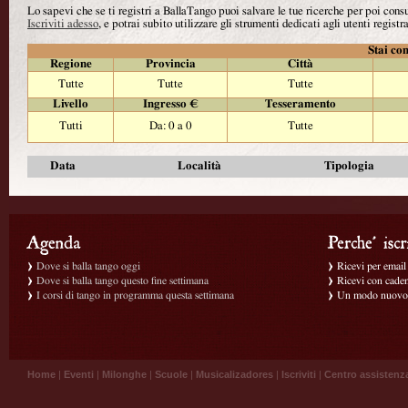
Lo sapevi che se ti registri a BallaTango puoi salvare le tue ricerche per poi con
Iscriviti adesso
, e potrai subito utilizzare gli strumenti dedicati agli utenti registra
Stai con
Regione
Provincia
Città
Tutte
Tutte
Tutte
Livello
Ingresso €
Tesseramento
Tutti
Da: 0 a 0
Tutte
Data
Località
Tipologia
Dove si balla tango oggi
Ricevi per email g
Dove si balla tango questo fine settimana
Ricevi con caden
I corsi di tango in programma questa settimana
Un modo nuovo p
Home
|
Eventi
|
Milonghe
|
Scuole
|
Musicalizadores
|
Iscriviti
|
Centro assistenz