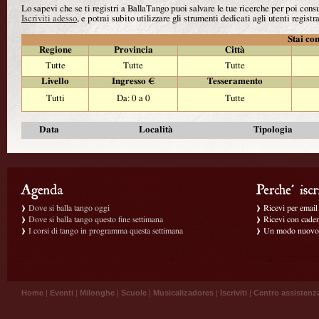
Lo sapevi che se ti registri a BallaTango puoi salvare le tue ricerche per poi con
Iscriviti adesso
, e potrai subito utilizzare gli strumenti dedicati agli utenti registra
Stai con
Regione
Provincia
Città
Tutte
Tutte
Tutte
Livello
Ingresso €
Tesseramento
Tutti
Da: 0 a 0
Tutte
Data
Località
Tipologia
Dove si balla tango oggi
Ricevi per email g
Dove si balla tango questo fine settimana
Ricevi con caden
I corsi di tango in programma questa settimana
Un modo nuovo p
Home
|
Eventi
|
Milonghe
|
Scuole
|
Musicalizadores
|
Iscriviti
|
Centro assistenz