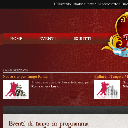
Utilizzando il nostro sito web, si acconsente all'us
Balla Tango
SPONSORIZZATE
Nuovo sito per Tango Roma
Ballare il Tango a M
Il nuovo sito con tutti gli eventi di tango per
Sco
Roma
e per il
Lazio
.
Mil