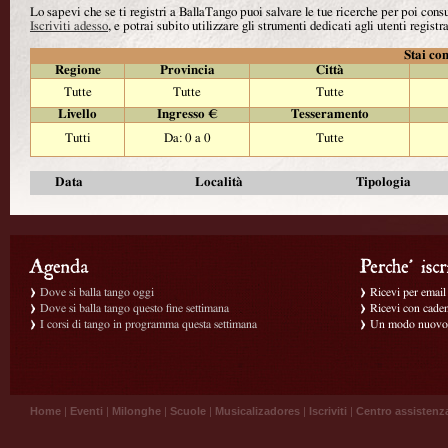
Lo sapevi che se ti registri a BallaTango puoi salvare le tue ricerche per poi con
Iscriviti adesso
, e potrai subito utilizzare gli strumenti dedicati agli utenti registra
Stai con
Regione
Provincia
Città
Tutte
Tutte
Tutte
Livello
Ingresso €
Tesseramento
Tutti
Da: 0 a 0
Tutte
Data
Località
Tipologia
Dove si balla tango oggi
Ricevi per email g
Dove si balla tango questo fine settimana
Ricevi con caden
I corsi di tango in programma questa settimana
Un modo nuovo p
Home
|
Eventi
|
Milonghe
|
Scuole
|
Musicalizadores
|
Iscriviti
|
Centro assistenz