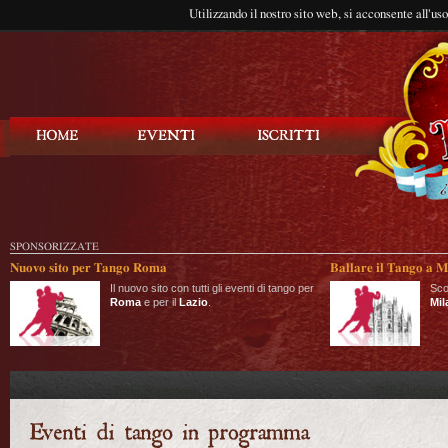
Utilizzando il nostro sito web, si acconsente all'us
Balla Tango
SPONSORIZZATE
Nuovo sito per Tango Roma
Ballare il Tango a M
Il nuovo sito con tutti gli eventi di tango per
Sco
Roma
e per il
Lazio
.
Mil