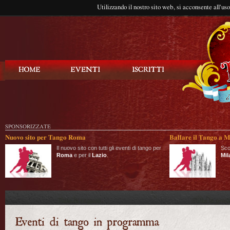
Utilizzando il nostro sito web, si acconsente all'us
Balla Tango
SPONSORIZZATE
Nuovo sito per Tango Roma
Ballare il Tango a M
Il nuovo sito con tutti gli eventi di tango per
Sco
Roma
e per il
Lazio
.
Mil