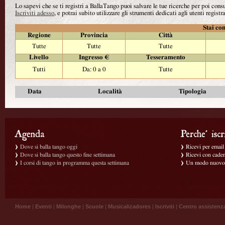
Lo sapevi che se ti registri a BallaTango puoi salvare le tue ricerche per poi con
Iscriviti adesso
, e potrai subito utilizzare gli strumenti dedicati agli utenti registra
Stai con
Regione
Provincia
Città
Tutte
Tutte
Tutte
Livello
Ingresso €
Tesseramento
Tutti
Da: 0 a 0
Tutte
Data
Località
Tipologia
Dove si balla tango oggi
Ricevi per email g
Dove si balla tango questo fine settimana
Ricevi con caden
I corsi di tango in programma questa settimana
Un modo nuovo p
Home
|
Eventi
|
Milonghe
|
Scuole
|
Musicalizadores
|
Iscriviti
|
Centro assistenz