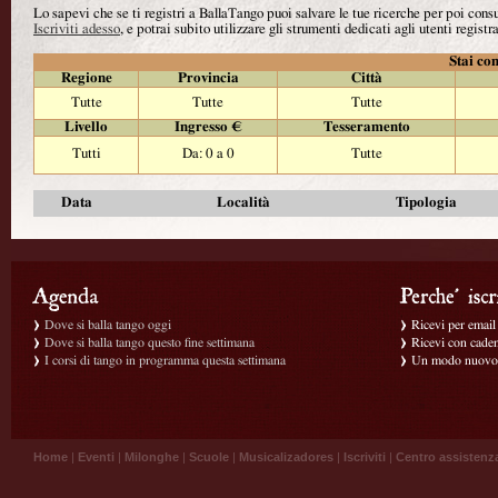
Lo sapevi che se ti registri a BallaTango puoi salvare le tue ricerche per poi con
Iscriviti adesso
, e potrai subito utilizzare gli strumenti dedicati agli utenti registra
Stai con
Regione
Provincia
Città
Tutte
Tutte
Tutte
Livello
Ingresso €
Tesseramento
Tutti
Da: 0 a 0
Tutte
Data
Località
Tipologia
Dove si balla tango oggi
Ricevi per email g
Dove si balla tango questo fine settimana
Ricevi con caden
I corsi di tango in programma questa settimana
Un modo nuovo p
Home
|
Eventi
|
Milonghe
|
Scuole
|
Musicalizadores
|
Iscriviti
|
Centro assistenz