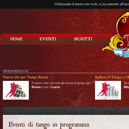
Utilizzando il nostro sito web, si acconsente all'us
Balla Tango
SPONSORIZZATE
Nuovo sito per Tango Roma
Ballare il Tango a M
Il nuovo sito con tutti gli eventi di tango per
Sco
Roma
e per il
Lazio
.
Mil