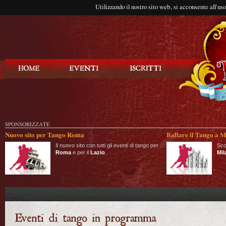
Utilizzando il nostro sito web, si acconsente all'us
Balla Tango
SPONSORIZZATE
Nuovo sito per Tango Roma
Ballare il Tango a M
Il nuovo sito con tutti gli eventi di tango per
Sco
Roma
e per il
Lazio
.
Mil