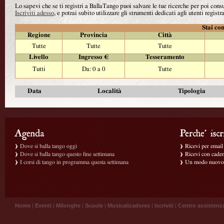
Lo sapevi che se ti registri a BallaTango puoi salvare le tue ricerche per poi con
Iscriviti adesso
, e potrai subito utilizzare gli strumenti dedicati agli utenti registra
Stai con
Regione
Provincia
Città
Tutte
Tutte
Tutte
Livello
Ingresso €
Tesseramento
Tutti
Da: 0 a 0
Tutte
Data
Località
Tipologia
Dove si balla tango oggi
Ricevi per email g
Dove si balla tango questo fine settimana
Ricevi con caden
I corsi di tango in programma questa settimana
Un modo nuovo p
Home
|
Eventi
|
Milonghe
|
Scuole
|
Musicalizadores
|
Iscriviti
|
Centro assistenz