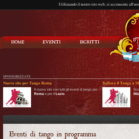
Utilizzando il nostro sito web, si acconsente all'us
Balla Tango
SPONSORIZZATE
Nuovo sito per Tango Roma
Ballare il Tango a M
Il nuovo sito con tutti gli eventi di tango per
Sco
Roma
e per il
Lazio
.
Mil