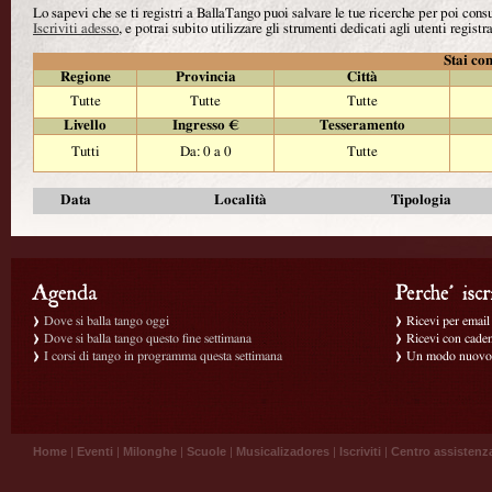
Lo sapevi che se ti registri a BallaTango puoi salvare le tue ricerche per poi con
Iscriviti adesso
, e potrai subito utilizzare gli strumenti dedicati agli utenti registra
Stai con
Regione
Provincia
Città
Tutte
Tutte
Tutte
Livello
Ingresso €
Tesseramento
Tutti
Da: 0 a 0
Tutte
Data
Località
Tipologia
Dove si balla tango oggi
Ricevi per email g
Dove si balla tango questo fine settimana
Ricevi con caden
I corsi di tango in programma questa settimana
Un modo nuovo p
Home
|
Eventi
|
Milonghe
|
Scuole
|
Musicalizadores
|
Iscriviti
|
Centro assistenz