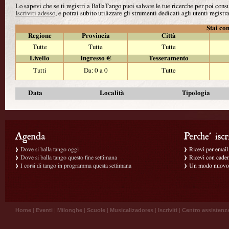
Lo sapevi che se ti registri a BallaTango puoi salvare le tue ricerche per poi con
Iscriviti adesso
, e potrai subito utilizzare gli strumenti dedicati agli utenti registra
Stai con
Regione
Provincia
Città
Tutte
Tutte
Tutte
Livello
Ingresso €
Tesseramento
Tutti
Da: 0 a 0
Tutte
Data
Località
Tipologia
Dove si balla tango oggi
Ricevi per email g
Dove si balla tango questo fine settimana
Ricevi con caden
I corsi di tango in programma questa settimana
Un modo nuovo p
Home
|
Eventi
|
Milonghe
|
Scuole
|
Musicalizadores
|
Iscriviti
|
Centro assistenz