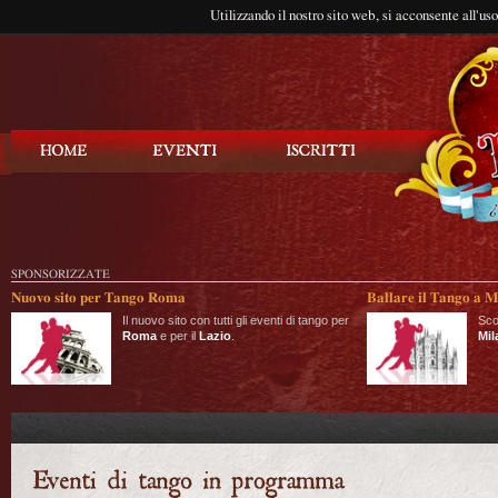
Utilizzando il nostro sito web, si acconsente all'us
Balla Tango
SPONSORIZZATE
Nuovo sito per Tango Roma
Ballare il Tango a M
Il nuovo sito con tutti gli eventi di tango per
Sco
Roma
e per il
Lazio
.
Mil