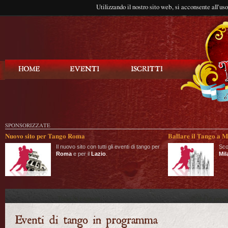
Utilizzando il nostro sito web, si acconsente all'us
Balla Tango
SPONSORIZZATE
Nuovo sito per Tango Roma
Ballare il Tango a M
Il nuovo sito con tutti gli eventi di tango per
Sco
Roma
e per il
Lazio
.
Mil