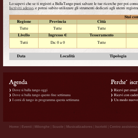
Lo sapevi che se ti registri a BallaTango puoi salvare le tue ricerche per poi con
Iscriviti adesso
, e potrai subito utilizzare gli strumenti dedicati agli utenti registra
Stai con
Regione
Provincia
Città
Tutte
Tutte
Tutte
Livello
Ingresso €
Tesseramento
Tutti
Da: 0 a 0
Tutte
Data
Località
Tipologia
Dove si balla tango oggi
Ricevi per email g
Dove si balla tango questo fine settimana
Ricevi con caden
I corsi di tango in programma questa settimana
Un modo nuovo p
Home
|
Eventi
|
Milonghe
|
Scuole
|
Musicalizadores
|
Iscriviti
|
Centro assistenz