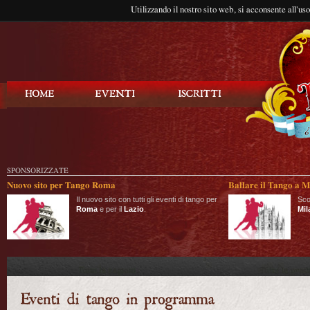
Utilizzando il nostro sito web, si acconsente all'us
Balla Tango
SPONSORIZZATE
Nuovo sito per Tango Roma
Ballare il Tango a M
Il nuovo sito con tutti gli eventi di tango per
Sco
Roma
e per il
Lazio
.
Mil