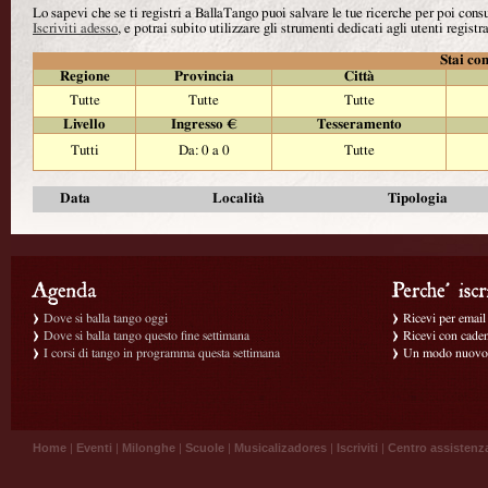
Lo sapevi che se ti registri a BallaTango puoi salvare le tue ricerche per poi con
Iscriviti adesso
, e potrai subito utilizzare gli strumenti dedicati agli utenti registra
Stai con
Regione
Provincia
Città
Tutte
Tutte
Tutte
Livello
Ingresso €
Tesseramento
Tutti
Da: 0 a 0
Tutte
Data
Località
Tipologia
Dove si balla tango oggi
Ricevi per email g
Dove si balla tango questo fine settimana
Ricevi con caden
I corsi di tango in programma questa settimana
Un modo nuovo p
Home
|
Eventi
|
Milonghe
|
Scuole
|
Musicalizadores
|
Iscriviti
|
Centro assistenz