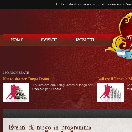
Utilizzando il nostro sito web, si acconsente all'us
Balla Tango
SPONSORIZZATE
Nuovo sito per Tango Roma
Ballare il Tango a M
Il nuovo sito con tutti gli eventi di tango per
Sco
Roma
e per il
Lazio
.
Mil