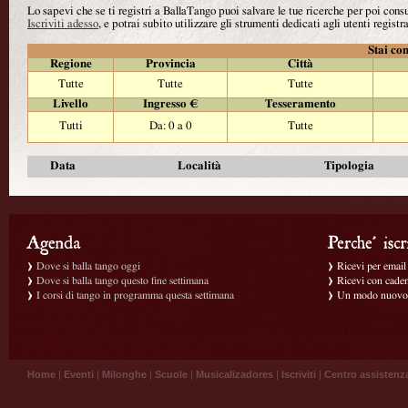
Lo sapevi che se ti registri a BallaTango puoi salvare le tue ricerche per poi con
Iscriviti adesso
, e potrai subito utilizzare gli strumenti dedicati agli utenti registra
Stai con
Regione
Provincia
Città
Tutte
Tutte
Tutte
Livello
Ingresso €
Tesseramento
Tutti
Da: 0 a 0
Tutte
Data
Località
Tipologia
Dove si balla tango oggi
Ricevi per email g
Dove si balla tango questo fine settimana
Ricevi con caden
I corsi di tango in programma questa settimana
Un modo nuovo p
Home
|
Eventi
|
Milonghe
|
Scuole
|
Musicalizadores
|
Iscriviti
|
Centro assistenz