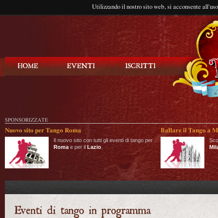
Utilizzando il nostro sito web, si acconsente all'us
Balla Tango
SPONSORIZZATE
Nuovo sito per Tango Roma
Ballare il Tango a M
Il nuovo sito con tutti gli eventi di tango per
Sco
Roma
e per il
Lazio
.
Mil