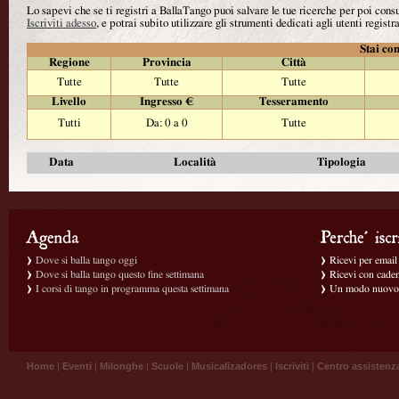
Lo sapevi che se ti registri a BallaTango puoi salvare le tue ricerche per poi con
Iscriviti adesso
, e potrai subito utilizzare gli strumenti dedicati agli utenti registra
Stai con
Regione
Provincia
Città
Tutte
Tutte
Tutte
Livello
Ingresso €
Tesseramento
Tutti
Da: 0 a 0
Tutte
Data
Località
Tipologia
Dove si balla tango oggi
Ricevi per email g
Dove si balla tango questo fine settimana
Ricevi con caden
I corsi di tango in programma questa settimana
Un modo nuovo p
Home
|
Eventi
|
Milonghe
|
Scuole
|
Musicalizadores
|
Iscriviti
|
Centro assistenz