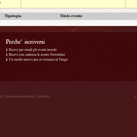
e
Tipologia
Titolo evento
Ricevi per email gli eventi inseriti
Ricevi con cadenza le nostre Newsletter
Un modo nuovo per avvicinarsi al Tango
ti
|
Centro assistenza
|
Contatti
® 