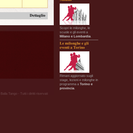
Dettaglio
Scopri le milonghe, le
scuole e gli eventi a
Milano e Lombardia
.
Le milonghe e gli
eventi a Torino
Rimani aggiornato sugli
stage, lezioni e milonghe in
programma a
Torino e
provincia
.
Balla Tango - Tutti i diritti riservati