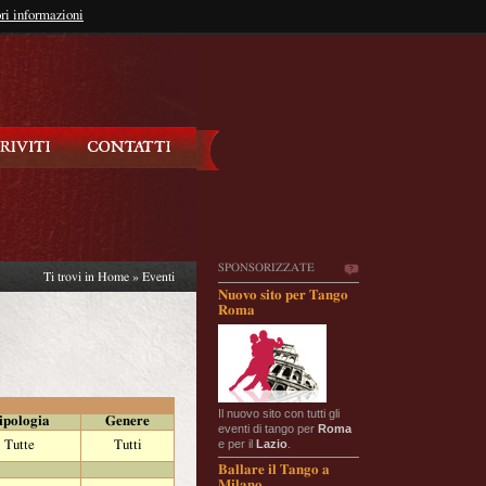
so?
ri informazioni
oppure
Iscriviti
SPONSORIZZATE
Ti trovi in
Home
»
Eventi
Nuovo sito per Tango
Roma
Il nuovo sito con tutti gli
ipologia
Genere
eventi di tango per
Roma
e per il
Lazio
.
Tutte
Tutti
Ballare il Tango a
Milano