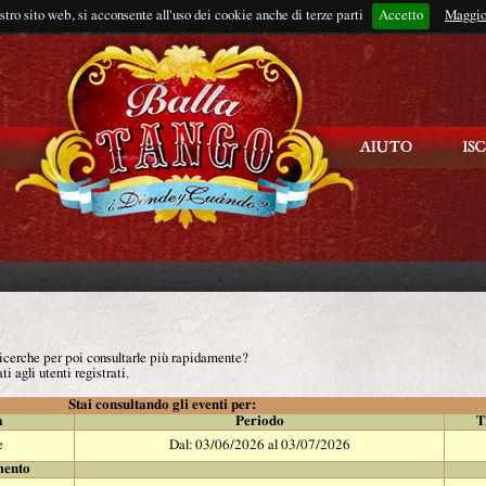
ostro sito web, si acconsente all'uso dei cookie anche di terze parti
Accetto
Rimani connes
Maggio
 ricerche per poi consultarle più rapidamente?
ti agli utenti registrati.
Stai consultando gli eventi per:
à
Periodo
T
e
Dal: 03/06/2026 al 03/07/2026
mento