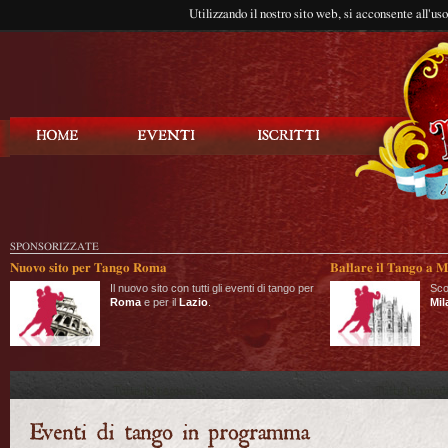
Utilizzando il nostro sito web, si acconsente all'us
Balla Tango
SPONSORIZZATE
Nuovo sito per Tango Roma
Ballare il Tango a M
Il nuovo sito con tutti gli eventi di tango per
Sco
Roma
e per il
Lazio
.
Mil