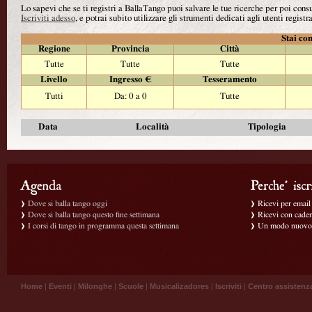
Lo sapevi che se ti registri a BallaTango puoi salvare le tue ricerche per poi con
Iscriviti adesso
, e potrai subito utilizzare gli strumenti dedicati agli utenti registra
Stai con
Regione
Provincia
Città
Tutte
Tutte
Tutte
Livello
Ingresso €
Tesseramento
Tutti
Da: 0 a 0
Tutte
Data
Località
Tipologia
Dove si balla tango oggi
Ricevi per email g
Dove si balla tango questo fine settimana
Ricevi con caden
I corsi di tango in programma questa settimana
Un modo nuovo p
Home
|
Eventi
|
Milonghe
|
Scuole
|
Musicalizadores
|
Iscriviti
|
Centro assistenz