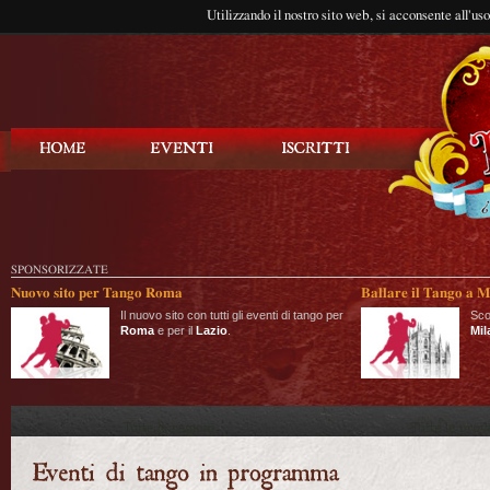
Utilizzando il nostro sito web, si acconsente all'us
Balla Tango
SPONSORIZZATE
Nuovo sito per Tango Roma
Ballare il Tango a M
Il nuovo sito con tutti gli eventi di tango per
Sco
Roma
e per il
Lazio
.
Mil