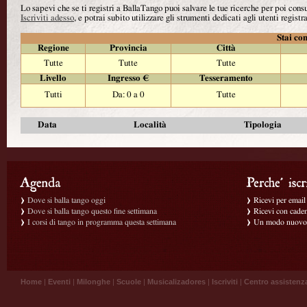
Lo sapevi che se ti registri a BallaTango puoi salvare le tue ricerche per poi con
Iscriviti adesso
, e potrai subito utilizzare gli strumenti dedicati agli utenti registra
Stai con
Regione
Provincia
Città
Tutte
Tutte
Tutte
Livello
Ingresso €
Tesseramento
Tutti
Da: 0 a 0
Tutte
Data
Località
Tipologia
Dove si balla tango oggi
Ricevi per email g
Dove si balla tango questo fine settimana
Ricevi con caden
I corsi di tango in programma questa settimana
Un modo nuovo p
Home
|
Eventi
|
Milonghe
|
Scuole
|
Musicalizadores
|
Iscriviti
|
Centro assistenz