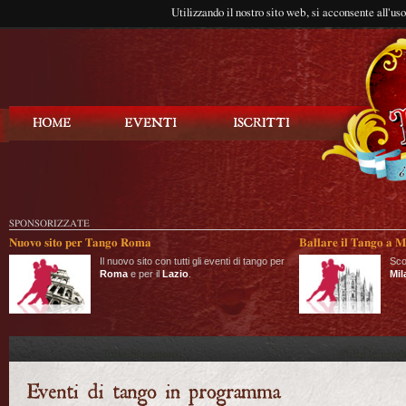
Utilizzando il nostro sito web, si acconsente all'us
Balla Tango
SPONSORIZZATE
Nuovo sito per Tango Roma
Ballare il Tango a M
Il nuovo sito con tutti gli eventi di tango per
Sco
Roma
e per il
Lazio
.
Mil