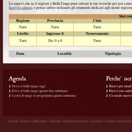
Lo sapevi che se ti registri a BallaTango puoi salvare le tue ricerche per poi con
Iscriviti adesso
, e potrai subito utilizzare gli strumenti dedicati agli utenti registra
Stai con
Regione
Provincia
Città
Tutte
Tutte
Tutte
Livello
Ingresso €
Tesseramento
Tutti
Da: 0 a 0
Tutte
Data
Località
Tipologia
Dove si balla tango oggi
Ricevi per email g
Dove si balla tango questo fine settimana
Ricevi con caden
I corsi di tango in programma questa settimana
Un modo nuovo p
Home
|
Eventi
|
Milonghe
|
Scuole
|
Musicalizadores
|
Iscriviti
|
Centro assistenz