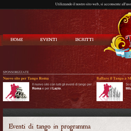
Utilizzando il nostro sito web, si acconsente all'us
Balla Tango
SPONSORIZZATE
Nuovo sito per Tango Roma
Ballare il Tango a M
Il nuovo sito con tutti gli eventi di tango per
Sco
Roma
e per il
Lazio
.
Mil