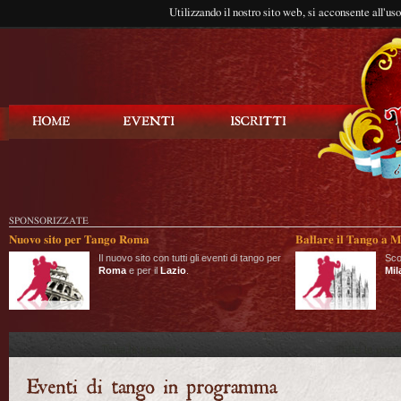
Utilizzando il nostro sito web, si acconsente all'us
Balla Tango
SPONSORIZZATE
Nuovo sito per Tango Roma
Ballare il Tango a M
Il nuovo sito con tutti gli eventi di tango per
Sco
Roma
e per il
Lazio
.
Mil