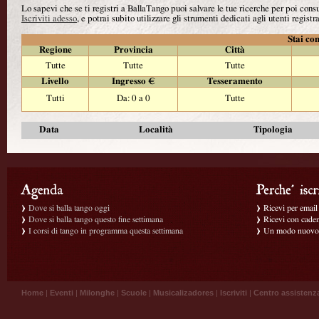
Lo sapevi che se ti registri a BallaTango puoi salvare le tue ricerche per poi con
Iscriviti adesso
, e potrai subito utilizzare gli strumenti dedicati agli utenti registra
Stai con
Regione
Provincia
Città
Tutte
Tutte
Tutte
Livello
Ingresso €
Tesseramento
Tutti
Da: 0 a 0
Tutte
Data
Località
Tipologia
Dove si balla tango oggi
Ricevi per email g
Dove si balla tango questo fine settimana
Ricevi con caden
I corsi di tango in programma questa settimana
Un modo nuovo p
Home
|
Eventi
|
Milonghe
|
Scuole
|
Musicalizadores
|
Iscriviti
|
Centro assistenz