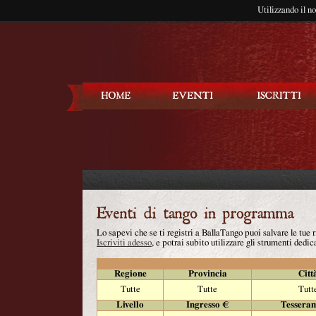
Utilizzando il n
Balla Tango
Lo sapevi che se ti registri a BallaTango puoi salvare le tue
Iscriviti adesso
, e potrai subito utilizzare gli strumenti dedica
Regione
Provincia
Citt
Tutte
Tutte
Tutt
Livello
Ingresso €
Tessera