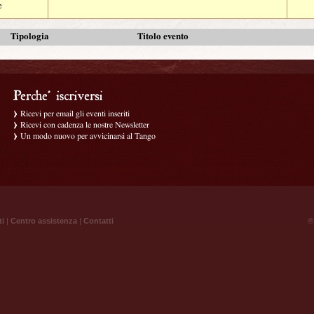
e
Tipologia
Titolo evento
Ricevi per email gli eventi inseriti
Ricevi con cadenza le nostre Newsletter
Un modo nuovo per avvicinarsi al Tango
ti
|
Centro assistenza
|
Contatti
® 