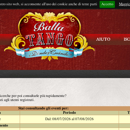
ostro sito web, si acconsente all'uso dei cookie anche di terze parti
Accetto
Rimani connes
Maggio
 ricerche per poi consultarle più rapidamente?
ti agli utenti registrati.
Stai consultando gli eventi per:
à
Periodo
T
e
Dal: 08/07/2026 al 07/08/2026
mento