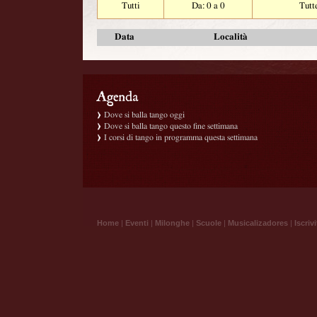
Tutti
Da: 0 a 0
Tutt
Data
Località
Dove si balla tango oggi
Dove si balla tango questo fine settimana
I corsi di tango in programma questa settimana
Home
|
Eventi
|
Milonghe
|
Scuole
|
Musicalizadores
|
Iscrivi