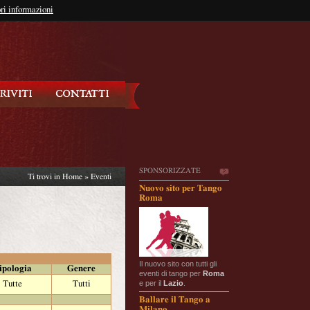
so?
ri informazioni
oppure
Iscriviti
SPONSORIZZATE
Ti trovi in
Home
»
Eventi
Nuovo sito per Tango
Roma
Il nuovo sito con tutti gli
ipologia
Genere
eventi di tango per
Roma
e per il
Lazio
.
Tutte
Tutti
Ballare il Tango a
Milano