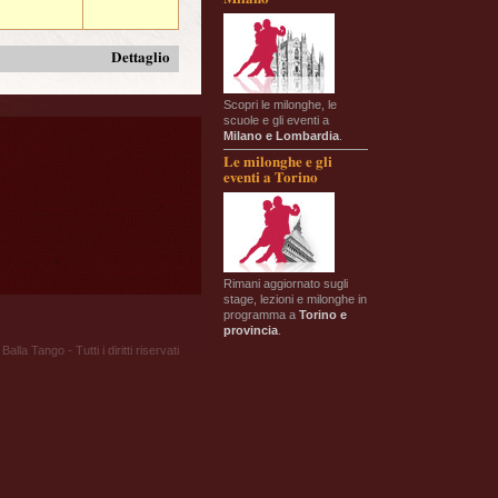
Dettaglio
Scopri le milonghe, le
scuole e gli eventi a
Milano e Lombardia
.
Le milonghe e gli
eventi a Torino
Rimani aggiornato sugli
stage, lezioni e milonghe in
programma a
Torino e
provincia
.
Balla Tango - Tutti i diritti riservati