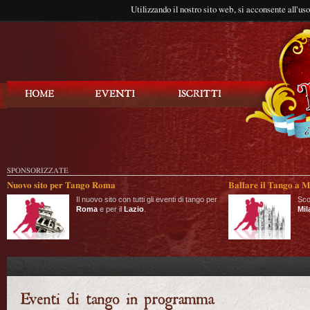
Utilizzando il nostro sito web, si acconsente all'us
Balla Tango
SPONSORIZZATE
Nuovo sito per Tango Roma
Ballare il Tango a M
Il nuovo sito con tutti gli eventi di tango per
Sco
Roma
e per il
Lazio
.
Mil