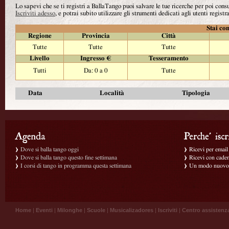
Lo sapevi che se ti registri a BallaTango puoi salvare le tue ricerche per poi con
Iscriviti adesso
, e potrai subito utilizzare gli strumenti dedicati agli utenti registra
Stai con
Regione
Provincia
Città
Tutte
Tutte
Tutte
Livello
Ingresso €
Tesseramento
Tutti
Da: 0 a 0
Tutte
Data
Località
Tipologia
Dove si balla tango oggi
Ricevi per email g
Dove si balla tango questo fine settimana
Ricevi con caden
I corsi di tango in programma questa settimana
Un modo nuovo p
Home
|
Eventi
|
Milonghe
|
Scuole
|
Musicalizadores
|
Iscriviti
|
Centro assistenz