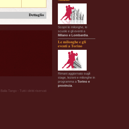
Dettaglio
Scopri le milonghe, le
scuole e gli eventi a
Milano e Lombardia
.
Le milonghe e gli
eventi a Torino
Rimani aggiornato sugli
stage, lezioni e milonghe in
programma a
Torino e
provincia
.
Balla Tango - Tutti i diritti riservati