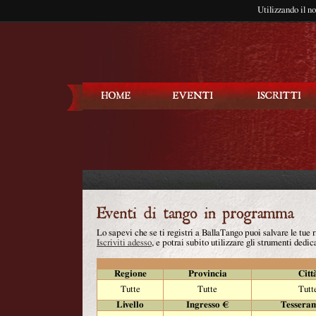
Utilizzando il n
Balla Tango
Lo sapevi che se ti registri a BallaTango puoi salvare le tue
Iscriviti adesso
, e potrai subito utilizzare gli strumenti dedica
Regione
Provincia
Citt
Tutte
Tutte
Tutt
Livello
Ingresso €
Tessera