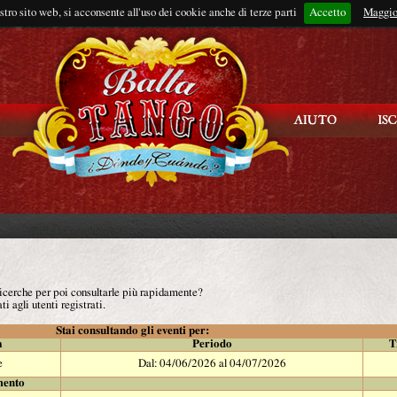
ostro sito web, si acconsente all'uso dei cookie anche di terze parti
Accetto
Rimani connes
Maggio
 ricerche per poi consultarle più rapidamente?
ti agli utenti registrati.
Stai consultando gli eventi per:
à
Periodo
T
e
Dal: 04/06/2026 al 04/07/2026
mento