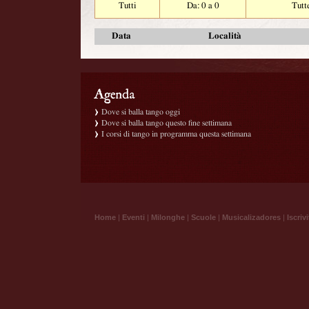
Tutti
Da: 0 a 0
Tutt
Data
Località
Dove si balla tango oggi
Dove si balla tango questo fine settimana
I corsi di tango in programma questa settimana
Home
|
Eventi
|
Milonghe
|
Scuole
|
Musicalizadores
|
Iscrivi