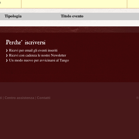
e
Tipologia
Titolo evento
Ricevi per email gli eventi inseriti
Ricevi con cadenza le nostre Newsletter
Un modo nuovo per avvicinarsi al Tango
ti
|
Centro assistenza
|
Contatti
® 