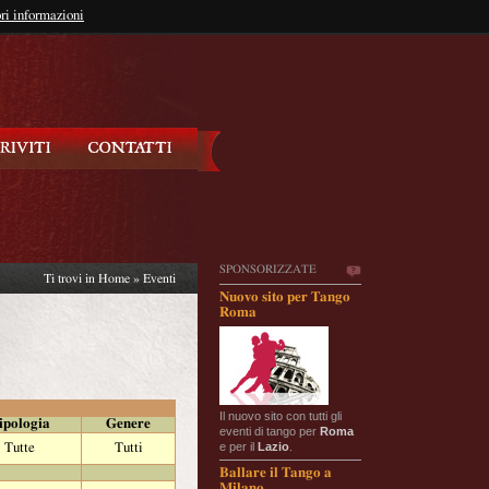
so?
ri informazioni
oppure
Iscriviti
SPONSORIZZATE
Ti trovi in
Home
»
Eventi
Nuovo sito per Tango
Roma
Il nuovo sito con tutti gli
ipologia
Genere
eventi di tango per
Roma
e per il
Lazio
.
Tutte
Tutti
Ballare il Tango a
Milano