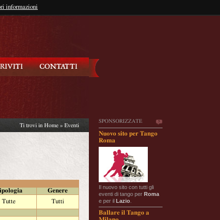
so?
ri informazioni
oppure
Iscriviti
SPONSORIZZATE
Ti trovi in
Home
»
Eventi
Nuovo sito per Tango
Roma
Il nuovo sito con tutti gli
ipologia
Genere
eventi di tango per
Roma
e per il
Lazio
.
Tutte
Tutti
Ballare il Tango a
Milano