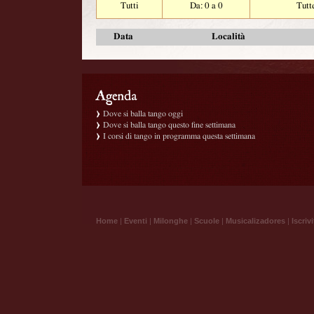
Tutti
Da: 0 a 0
Tutt
Data
Località
Dove si balla tango oggi
Dove si balla tango questo fine settimana
I corsi di tango in programma questa settimana
Home
|
Eventi
|
Milonghe
|
Scuole
|
Musicalizadores
|
Iscrivi