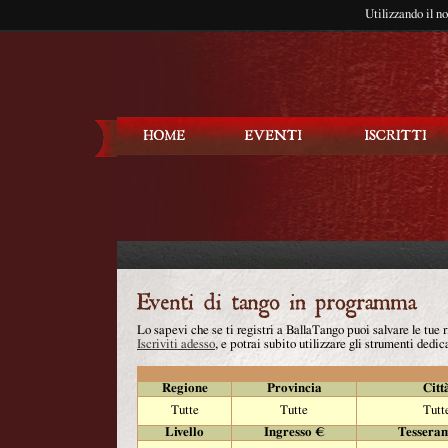
Utilizzando il n
Balla Tango
Lo sapevi che se ti registri a BallaTango puoi salvare le tue
Iscriviti adesso
, e potrai subito utilizzare gli strumenti dedica
Regione
Provincia
Citt
Tutte
Tutte
Tutt
Livello
Ingresso €
Tessera