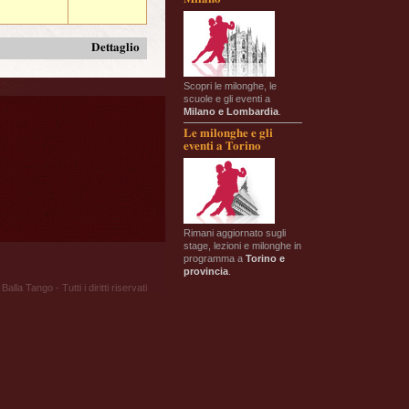
Dettaglio
Scopri le milonghe, le
scuole e gli eventi a
Milano e Lombardia
.
Le milonghe e gli
eventi a Torino
Rimani aggiornato sugli
stage, lezioni e milonghe in
programma a
Torino e
provincia
.
Balla Tango - Tutti i diritti riservati