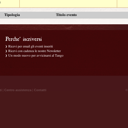
e
Tipologia
Titolo evento
Ricevi per email gli eventi inseriti
Ricevi con cadenza le nostre Newsletter
Un modo nuovo per avvicinarsi al Tango
ti
|
Centro assistenza
|
Contatti
® 