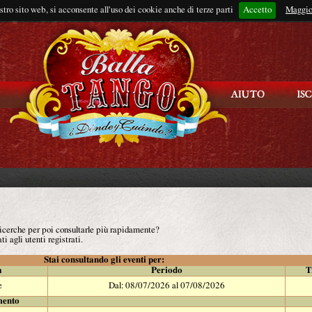
ostro sito web, si acconsente all'uso dei cookie anche di terze parti
Accetto
Rimani connes
Maggio
 ricerche per poi consultarle più rapidamente?
ti agli utenti registrati.
Stai consultando gli eventi per:
à
Periodo
T
e
Dal: 08/07/2026 al 07/08/2026
mento