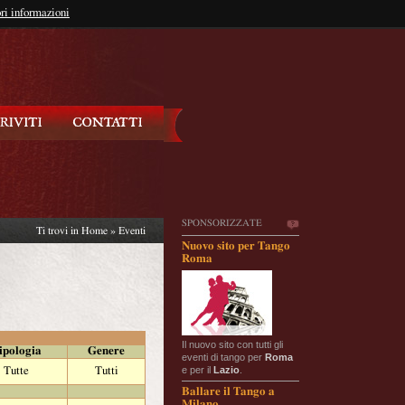
so?
ri informazioni
oppure
Iscriviti
SPONSORIZZATE
Ti trovi in
Home
»
Eventi
Nuovo sito per Tango
Roma
Il nuovo sito con tutti gli
ipologia
Genere
eventi di tango per
Roma
e per il
Lazio
.
Tutte
Tutti
Ballare il Tango a
Milano