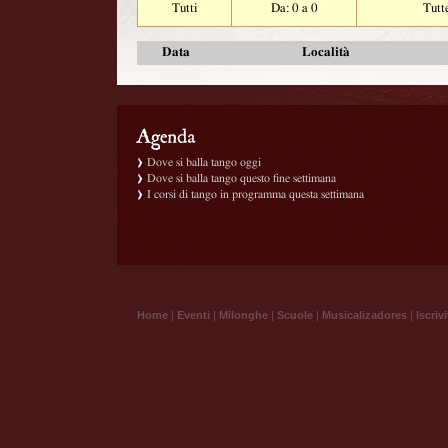
Tutti
Da: 0 a 0
Tutt
Data
Località
Dove si balla tango oggi
Dove si balla tango questo fine settimana
I corsi di tango in programma questa settimana
Home
|
Eventi
|
Milonghe
|
Scuole
|
Musicalizadores
|
Iscrivi