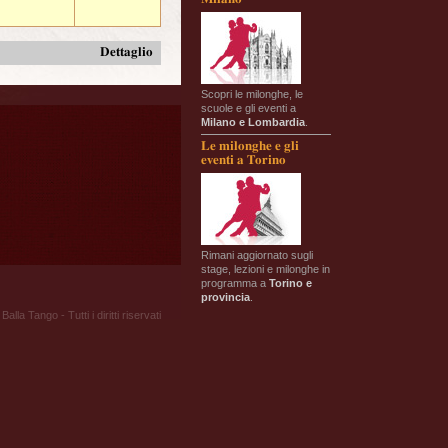
Dettaglio
Scopri le milonghe, le
scuole e gli eventi a
Milano e Lombardia
.
Le milonghe e gli
eventi a Torino
Rimani aggiornato sugli
stage, lezioni e milonghe in
programma a
Torino e
provincia
.
Balla Tango - Tutti i diritti riservati