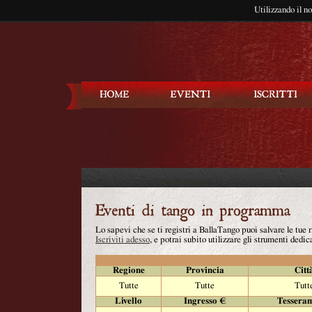
Utilizzando il n
Balla Tango
Lo sapevi che se ti registri a BallaTango puoi salvare le tue
Iscriviti adesso
, e potrai subito utilizzare gli strumenti dedica
Regione
Provincia
Citt
Tutte
Tutte
Tutt
Livello
Ingresso €
Tessera