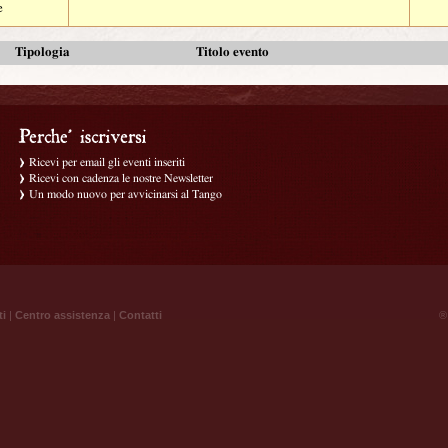
e
Tipologia
Titolo evento
Ricevi per email gli eventi inseriti
Ricevi con cadenza le nostre Newsletter
Un modo nuovo per avvicinarsi al Tango
ti
|
Centro assistenza
|
Contatti
® 