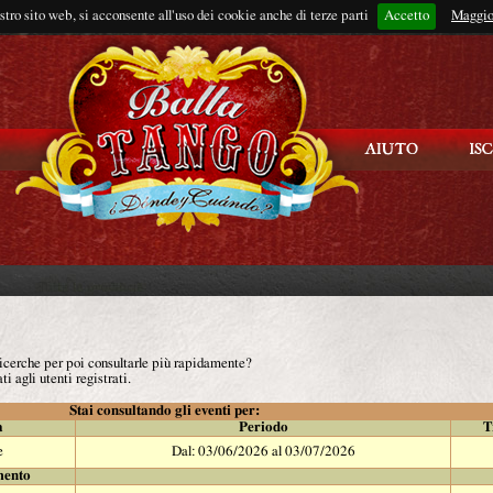
ostro sito web, si acconsente all'uso dei cookie anche di terze parti
Accetto
Rimani connes
Maggio
 ricerche per poi consultarle più rapidamente?
ti agli utenti registrati.
Stai consultando gli eventi per:
à
Periodo
T
e
Dal: 03/06/2026 al 03/07/2026
mento