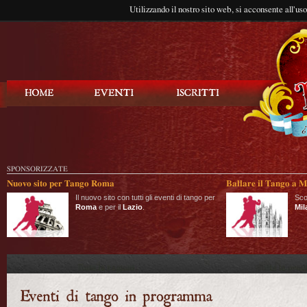
Utilizzando il nostro sito web, si acconsente all'us
Balla Tango
SPONSORIZZATE
Nuovo sito per Tango Roma
Ballare il Tango a M
Il nuovo sito con tutti gli eventi di tango per
Sco
Roma
e per il
Lazio
.
Mil