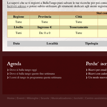
Lo sapevi che se ti registri a BallaTango puoi salvare le tue ricerche per poi con
Iscriviti adesso
, e potrai subito utilizzare gli strumenti dedicati agli utenti registra
Stai con
Regione
Provincia
Città
Tutte
Tutte
Tutte
Livello
Ingresso €
Tesseramento
Tutti
Da: 0 a 0
Tutte
Data
Località
Tipologia
Dove si balla tango oggi
Ricevi per email g
Dove si balla tango questo fine settimana
Ricevi con caden
I corsi di tango in programma questa settimana
Un modo nuovo p
Home
|
Eventi
|
Milonghe
|
Scuole
|
Musicalizadores
|
Iscriviti
|
Centro assistenz