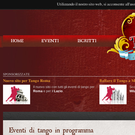
Utilizzando il nostro sito web, si acconsente all'us
Balla Tango
SPONSORIZZATE
Nuovo sito per Tango Roma
Ballare il Tango a M
Il nuovo sito con tutti gli eventi di tango per
Sco
Roma
e per il
Lazio
.
Mil