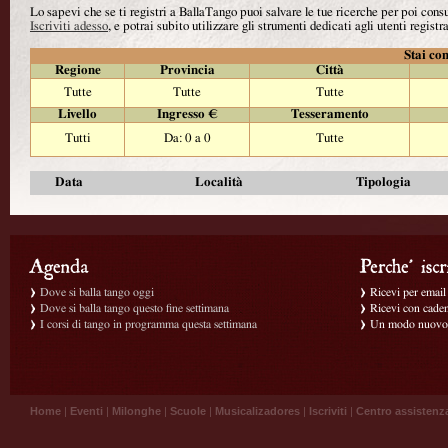
Lo sapevi che se ti registri a BallaTango puoi salvare le tue ricerche per poi con
Iscriviti adesso
, e potrai subito utilizzare gli strumenti dedicati agli utenti registra
Stai con
Regione
Provincia
Città
Tutte
Tutte
Tutte
Livello
Ingresso €
Tesseramento
Tutti
Da: 0 a 0
Tutte
Data
Località
Tipologia
Dove si balla tango oggi
Ricevi per email g
Dove si balla tango questo fine settimana
Ricevi con caden
I corsi di tango in programma questa settimana
Un modo nuovo p
Home
|
Eventi
|
Milonghe
|
Scuole
|
Musicalizadores
|
Iscriviti
|
Centro assistenz