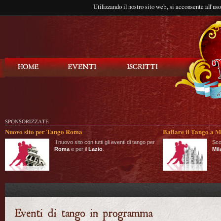
Utilizzando il nostro sito web, si acconsente all'us
Balla Tango
SPONSORIZZATE
Nuovo sito per Tango Roma
Ballare il Tango a M
Il nuovo sito con tutti gli eventi di tango per
Sco
Roma
e per il
Lazio
.
Mil