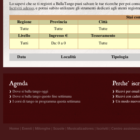
Lo sapevi che se ti registri a BallaTango puoi salvare le tue ricerche per poi con
Iscriviti adesso
, e potrai subito utilizzare gli strumenti dedicati agli utenti registra
Stai con
Regione
Provincia
Città
Tutte
Tutte
Tutte
Livello
Ingresso €
Tesseramento
Tutti
Da: 0 a 0
Tutte
Data
Località
Tipologia
Dove si balla tango oggi
Ricevi per email g
Dove si balla tango questo fine settimana
Ricevi con caden
I corsi di tango in programma questa settimana
Un modo nuovo p
Home
|
Eventi
|
Milonghe
|
Scuole
|
Musicalizadores
|
Iscriviti
|
Centro assistenz