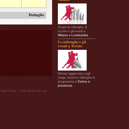
Dettaglio
Scopri le milonghe, le
scuole e gli eventi a
Milano e Lombardia
.
Le milonghe e gli
eventi a Torino
Rimani aggiornato sugli
stage, lezioni e milonghe in
programma a
Torino e
provincia
.
Balla Tango - Tutti i diritti riservati