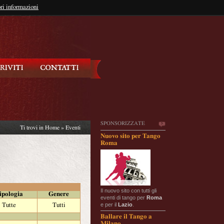
so?
ri informazioni
oppure
Iscriviti
SPONSORIZZATE
Ti trovi in
Home
»
Eventi
Nuovo sito per Tango
Roma
Il nuovo sito con tutti gli
ipologia
Genere
eventi di tango per
Roma
e per il
Lazio
.
Tutte
Tutti
Ballare il Tango a
Milano