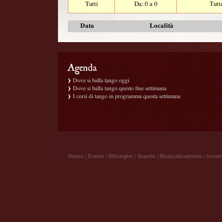
Tutti
Da: 0 a 0
Tutt
Data
Località
Dove si balla tango oggi
Dove si balla tango questo fine settimana
I corsi di tango in programma questa settimana
Home
|
Eventi
|
Milonghe
|
Scuole
|
Musicalizadores
|
Iscrivi