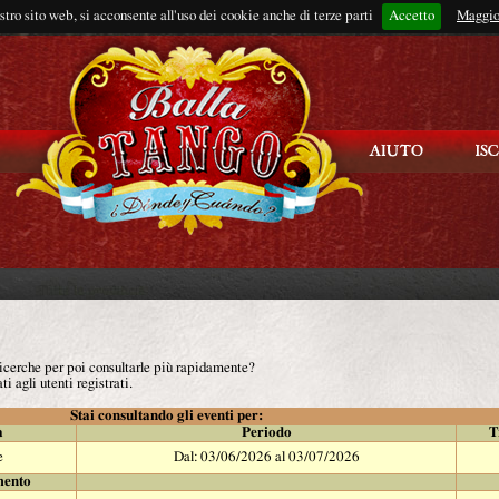
ostro sito web, si acconsente all'uso dei cookie anche di terze parti
Accetto
Rimani connes
Maggio
 ricerche per poi consultarle più rapidamente?
ti agli utenti registrati.
Stai consultando gli eventi per:
à
Periodo
T
e
Dal: 03/06/2026 al 03/07/2026
mento