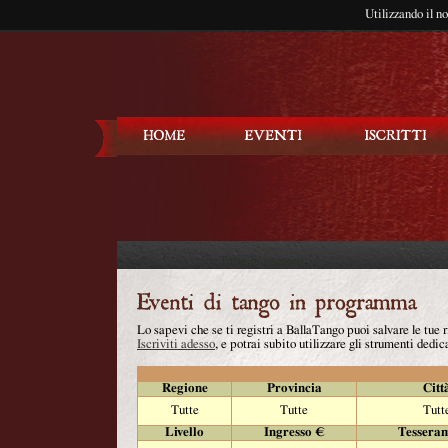
Utilizzando il n
Balla Tango
Lo sapevi che se ti registri a BallaTango puoi salvare le tue
Iscriviti adesso
, e potrai subito utilizzare gli strumenti dedica
Regione
Provincia
Citt
Tutte
Tutte
Tutt
Livello
Ingresso €
Tessera