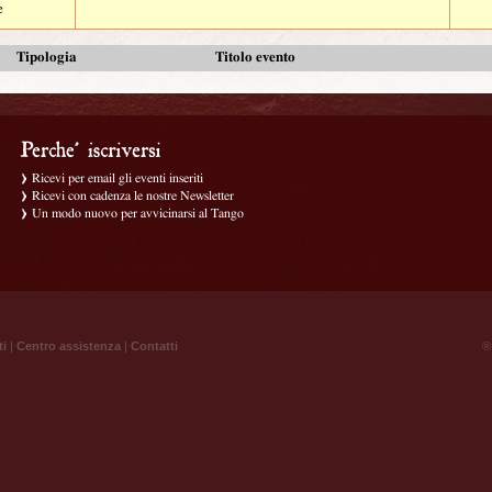
e
Tipologia
Titolo evento
Ricevi per email gli eventi inseriti
Ricevi con cadenza le nostre Newsletter
Un modo nuovo per avvicinarsi al Tango
ti
|
Centro assistenza
|
Contatti
® 