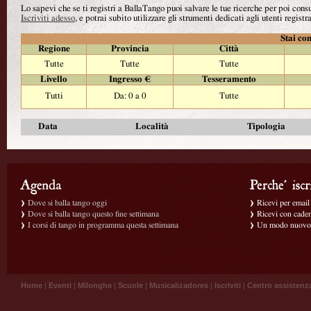
Lo sapevi che se ti registri a BallaTango puoi salvare le tue ricerche per poi con
Iscriviti adesso
, e potrai subito utilizzare gli strumenti dedicati agli utenti registra
Stai con
Regione
Provincia
Città
Tutte
Tutte
Tutte
Livello
Ingresso €
Tesseramento
Tutti
Da: 0 a 0
Tutte
Data
Località
Tipologia
Dove si balla tango oggi
Ricevi per email g
Dove si balla tango questo fine settimana
Ricevi con caden
I corsi di tango in programma questa settimana
Un modo nuovo p
Home
|
Eventi
|
Milonghe
|
Scuole
|
Musicalizadores
|
Iscriviti
|
Centro assistenz