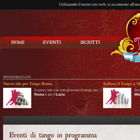
Utilizzando il nostro sito web, si acconsente all'us
Balla Tango
SPONSORIZZATE
Nuovo sito per Tango Roma
Ballare il Tango a M
Il nuovo sito con tutti gli eventi di tango per
Sco
Roma
e per il
Lazio
.
Mil