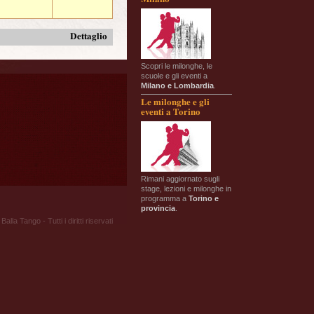
Dettaglio
Scopri le milonghe, le
scuole e gli eventi a
Milano e Lombardia
.
Le milonghe e gli
eventi a Torino
Rimani aggiornato sugli
stage, lezioni e milonghe in
programma a
Torino e
provincia
.
Balla Tango - Tutti i diritti riservati