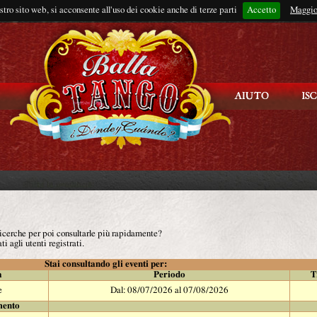
ostro sito web, si acconsente all'uso dei cookie anche di terze parti
Accetto
Rimani connes
Maggio
 ricerche per poi consultarle più rapidamente?
ti agli utenti registrati.
Stai consultando gli eventi per:
à
Periodo
T
e
Dal: 08/07/2026 al 07/08/2026
mento