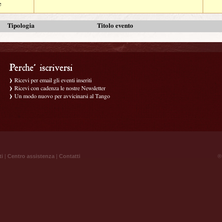
e
Tipologia
Titolo evento
Ricevi per email gli eventi inseriti
Ricevi con cadenza le nostre Newsletter
Un modo nuovo per avvicinarsi al Tango
ti
|
Centro assistenza
|
Contatti
® 