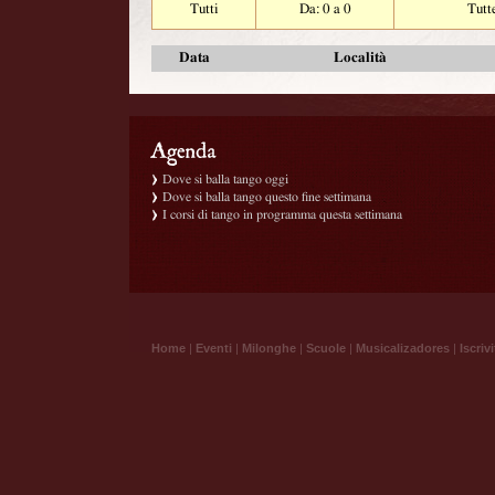
Tutti
Da: 0 a 0
Tutt
Data
Località
Dove si balla tango oggi
Dove si balla tango questo fine settimana
I corsi di tango in programma questa settimana
Home
|
Eventi
|
Milonghe
|
Scuole
|
Musicalizadores
|
Iscrivi