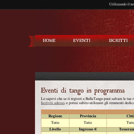
Utilizzando il n
Balla Tango
Lo sapevi che se ti registri a BallaTango puoi salvare le tue
Iscriviti adesso
, e potrai subito utilizzare gli strumenti dedica
Regione
Provincia
Citt
Tutte
Tutte
Tutt
Livello
Ingresso €
Tessera