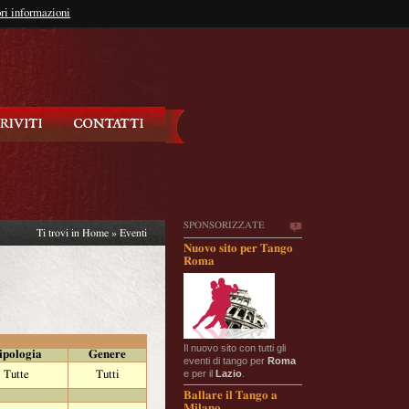
so?
ri informazioni
oppure
Iscriviti
SPONSORIZZATE
Ti trovi in
Home
»
Eventi
Nuovo sito per Tango
Roma
Il nuovo sito con tutti gli
ipologia
Genere
eventi di tango per
Roma
e per il
Lazio
.
Tutte
Tutti
Ballare il Tango a
Milano