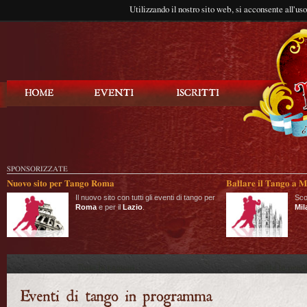
Utilizzando il nostro sito web, si acconsente all'us
Balla Tango
SPONSORIZZATE
Nuovo sito per Tango Roma
Ballare il Tango a M
Il nuovo sito con tutti gli eventi di tango per
Sco
Roma
e per il
Lazio
.
Mil