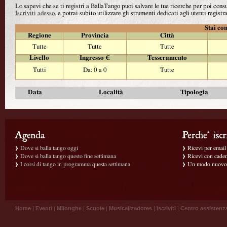
Lo sapevi che se ti registri a BallaTango puoi salvare le tue ricerche per poi con
Iscriviti adesso
, e potrai subito utilizzare gli strumenti dedicati agli utenti registra
Stai con
Regione
Provincia
Città
Tutte
Tutte
Tutte
Livello
Ingresso €
Tesseramento
Tutti
Da: 0 a 0
Tutte
Data
Località
Tipologia
Dove si balla tango oggi
Ricevi per email g
Dove si balla tango questo fine settimana
Ricevi con caden
I corsi di tango in programma questa settimana
Un modo nuovo p
Home
|
Eventi
|
Milonghe
|
Scuole
|
Musicalizadores
|
Iscriviti
|
Centro assistenz