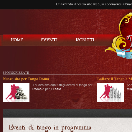
Utilizzando il nostro sito web, si acconsente all'us
Balla Tango
SPONSORIZZATE
Nuovo sito per Tango Roma
Ballare il Tango a M
Il nuovo sito con tutti gli eventi di tango per
Sco
Roma
e per il
Lazio
.
Mil