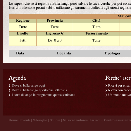
Lo sapevi che se ti registri a BallaTango puoi salvare le tue ricerche per poi con
Iscriviti adesso
, e potrai subito utilizzare gli strumenti dedicati agli utenti registra
Stai con
Regione
Provincia
Città
Tutte
Tutte
Tutte
Livello
Ingresso €
Tesseramento
Tutti
Da: 0 a 0
Tutte
Data
Località
Tipologia
Dove si balla tango oggi
Ricevi per email g
Dove si balla tango questo fine settimana
Ricevi con caden
I corsi di tango in programma questa settimana
Un modo nuovo p
Home
|
Eventi
|
Milonghe
|
Scuole
|
Musicalizadores
|
Iscriviti
|
Centro assistenz